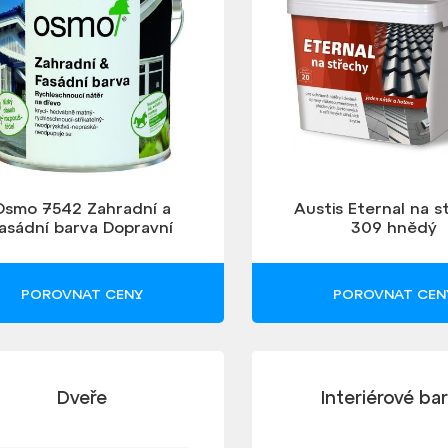
Osmo 7542 Zahradní a
Austis Eternal na s
asádní barva Dopravní
309 hnědý
šedá
POROVNAT CENY
POROVNAT CEN
Dveře
Interiérové ba