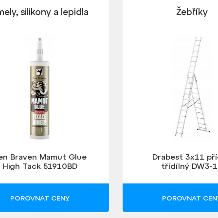
ely, silikony a lepidla
Žebříky
en Braven Mamut Glue
Drabest 3x11 př
High Tack 51910BD
třídílný DW3-
POROVNAT CENY
POROVNAT CEN