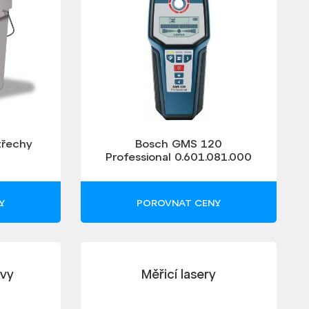
třechy
Bosch GMS 120
Professional 0.601.081.000
Y
POROVNAT CENY
rvy
Měřicí lasery