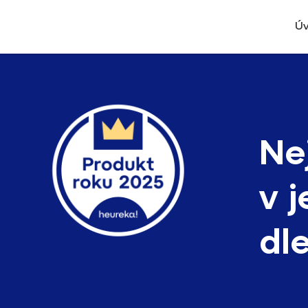
Ú
Ne
v 
dl