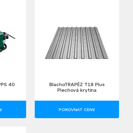
PPS 40
BlachoTRAPÉZ T18 Plus
Plechová krytina
trapézový plech 0,5
ALUZINEK 2 m
Y
POROVNAT CENY