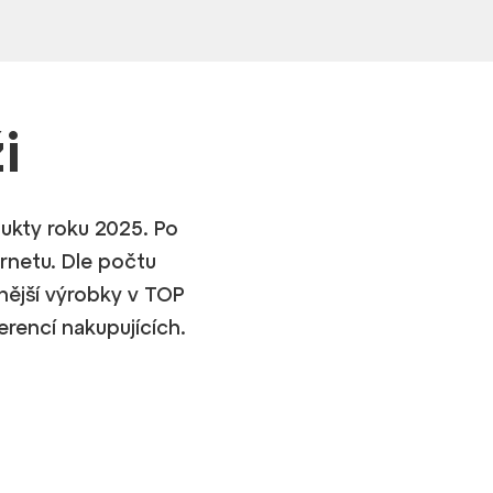
i
dukty roku 2025. Po
ernetu. Dle počtu
rnější výrobky v TOP
erencí nakupujících.