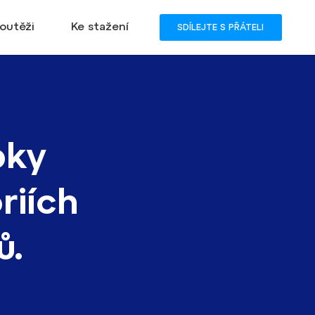
outěži
Ke stažení
SDÍLEJTE S PŘÁTELI
bky
riích
ů.