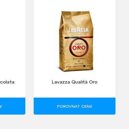
ccolata
Lavazza Qualità Oro
Y
POROVNAT CENY