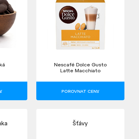
ká
Nescafé Dolce Gusto
Latte Macchiato
Y
POROVNAT CENY
nka
Šťávy