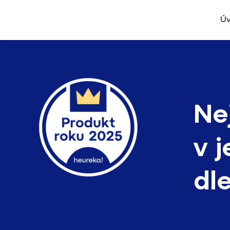
Ú
Ne
v 
dl