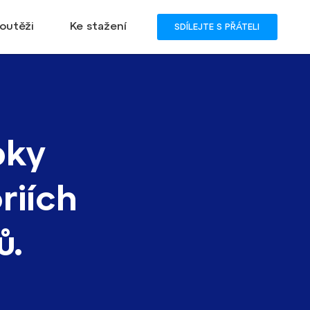
outěži
Ke stažení
SDÍLEJTE S PŘÁTELI
bky
riích
ů.