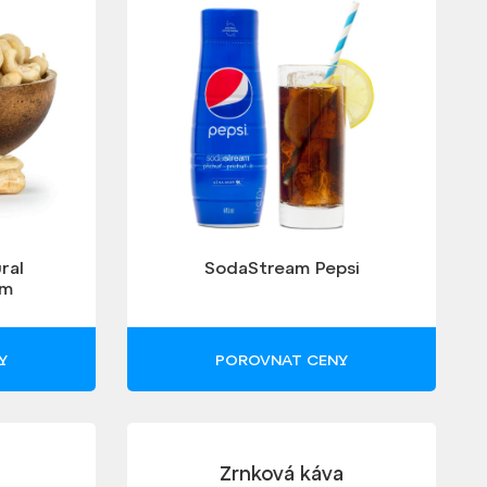
ral
SodaStream Pepsi
um
Y
POROVNAT CENY
Zrnková káva