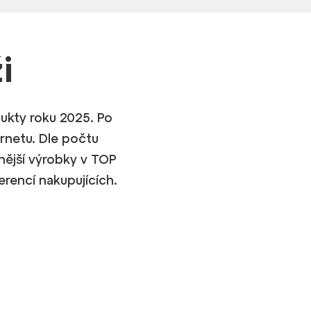
i
dukty roku 2025. Po
ernetu. Dle počtu
rnější výrobky v TOP
erencí nakupujících.